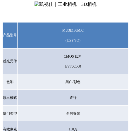
MU3E130M/C
产品型号
(EGYYO)
CMOS E2V
感光元件
EV76C560
色彩
黑白
/彩色
读出模式
逐行
快门类型
全局曝光
有效像素
130万