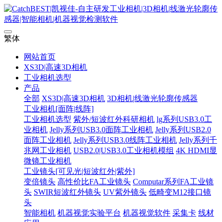
繁体
网站首页
XS3D|高速3D相机
工业相机选型
产品
全部
XS3D|高速3D相机
3D相机|线激光轮廓传感器
工业相机[面阵|线阵]
工业相机选型
紫外/短波红外科研相机
lg系列USB3.0工
业相机
Jelly系列USB3.0面阵工业相机
Jelly系列USB2.0
面阵工业相机
Jelly系列USB3.0线阵工业相机
Jelly系列千
兆网工业相机
USB2.0|USB3.0工业相机模组
4K HDMI显
微镜工业相机
工业镜头[可见光|短波红外|紫外]
变倍镜头
高性价比FA工业镜头
Computar系列FA工业镜
头
SWIR短波红外镜头
UV紫外镜头
低畸变M12接口镜
头
智能相机
机器视觉实验平台
机器视觉软件
采集卡
线材