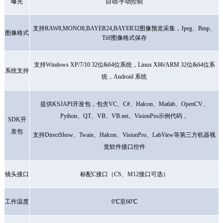
曝光
自动
/手动控制
支持
RAW8,MONO8,BAYER24,BAYER32图像预览采集，Jpeg、Bmp、
图像格式
Tiff图像格式保存
支持
Windows XP/7/10 32位&64位系统，Linux X86/ARM 32位&64位系
系统支持
统，Android 系统
提供
KSJAPI开发包，包含VC、C#、Halcon、Matlab、OpenCV、
Python、QT、VB、VB.net、VisionPro示例代码，
SDK开
发包
支持
DirectShow、Twain、Halcon、VisionPro、LabView等第三方机器视
觉软件接口控件
镜头接口
标配
C接口（CS、M12接口可选）
工作温度
0℃至60℃