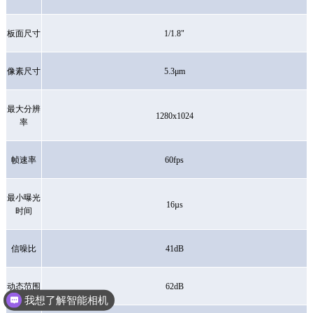
板面尺寸
1/1.8"
像素尺寸
5.3μm
最大分辨
1280x1024
率
帧速率
60fps
最小曝光
16µs
时间
信噪比
41dB
动态范围
62dB
我想了解智能相机