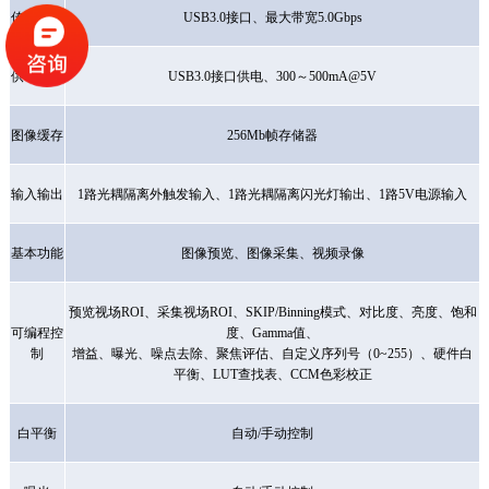
传输接口
USB3.0接口、最大带宽5.0Gbps
供电方式
USB3.0接口供电、300～500mA@5V
图像缓存
256Mb帧存储器
输入输出
1路光耦隔离外触发输入、1路光耦隔离闪光灯输出、1路5V电源输入
基本功能
图像预览、图像采集、视频录像
预览视场
ROI、采集视场ROI、SKIP/Binning模式、对比度、亮度、饱和
可编程控
度、Gamma值、
制
增益、曝光、噪点去除、聚焦评估、自定义序列号（
0~255）、硬件白
平衡、LUT查找表、CCM色彩校正
白平衡
自动
/手动控制