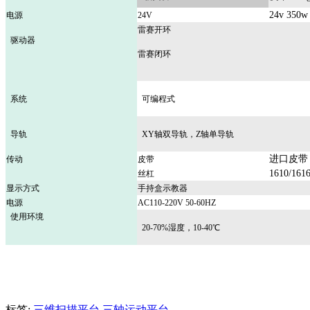
24v 350w 
电源
24V
雷赛开环
驱动器
雷赛闭环
系统
可编程式
导轨
XY轴双导轨，Z轴单导轨
进口皮带
传动
皮带
1610/161
丝杠
显示方式
手持盒示教器
电源
AC110-220V 50-60HZ
使用环境
20-70%湿度，10-40℃
标签:
三维扫描平台
三轴运动平台