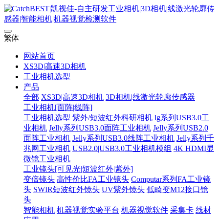
繁体
网站首页
XS3D|高速3D相机
工业相机选型
产品
全部
XS3D|高速3D相机
3D相机|线激光轮廓传感器
工业相机[面阵|线阵]
工业相机选型
紫外/短波红外科研相机
lg系列USB3.0工
业相机
Jelly系列USB3.0面阵工业相机
Jelly系列USB2.0
面阵工业相机
Jelly系列USB3.0线阵工业相机
Jelly系列千
兆网工业相机
USB2.0|USB3.0工业相机模组
4K HDMI显
微镜工业相机
工业镜头[可见光|短波红外|紫外]
变倍镜头
高性价比FA工业镜头
Computar系列FA工业镜
头
SWIR短波红外镜头
UV紫外镜头
低畸变M12接口镜
头
智能相机
机器视觉实验平台
机器视觉软件
采集卡
线材