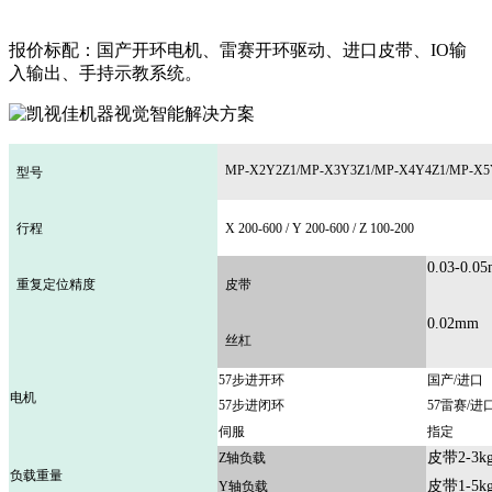
报价标配：国产开环电机、雷赛开环驱动、进口皮带、IO输
入输出、手持示教系统。
MP-X2Y2Z1/MP-X3Y3Z1/MP-X4Y4Z1/MP-
型号
行程
X 200-600 / Y 200-600 / Z 100-200
0.03-0.0
重复定位精度
皮带
0.02mm
丝杠
57步进开环
国产/进口
电机
57步进闭环
57雷赛/进
伺服
指定
皮带2-3k
Z轴负载
负载重量
皮带1-5k
Y轴负载