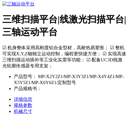
三维扫描平台|线激光扫描平台|
三轴运动平台
☑︎ 机身整体采用高刚度铝合金型材，高耐热易塑形； ☑︎ 整机
可实现X,Y,Z轴独立运动控制，编程更快捷方便； ☑︎ 实现高速
三维扫描运动插补等工业化实需等功能； ☑︎ 配备UC3D线激
光轮廓传感器专用支架；
产品型号：
MP-X2Y2Z1/MP-X3Y3Z1/MP-X4Y4Z1/MP-
X5Y5Z1/MP-X6Y6Z1/定制型号
产品规格书：
详细信息
规格参数
机械尺寸